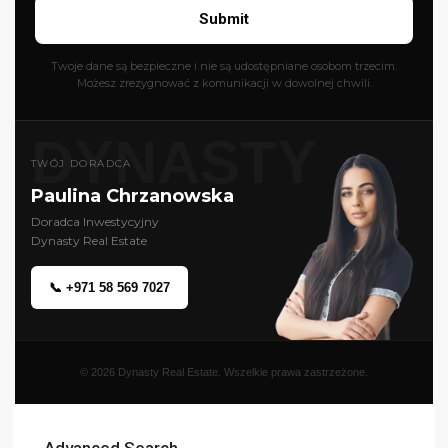
Submit
Twoje dane są bezpieczne i nie są udostępniane osobom trzecim.
Możesz zrezygnować z komunikacji w dowolnej chwili.
DYNASTY
TWÓJ DORADCA
Paulina Chrzanowska
Doradca Inwestycyjny
Dynasty Real Estate
📞 +971 58 569 7027
© 2026 Dynasty Real Estate. Wszelkie prawa zastrzeżone.