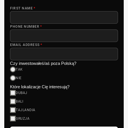
FIRST NAME
*
PHONE NUMBER
*
EMAIL ADDRESS
*
Czy inwestowałeś/aś poza Polską?
TAK
NIE
Które lokalizacje Cię interesują?
DUBAJ
BALI
TAJLANDIA
GRUZJA